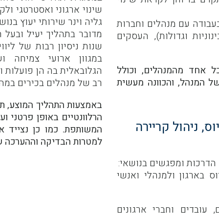
שינוי ארגוני ואסטרטגי ול
גליה וינר שירותי יעוץ בנו
עבודה עם מנהלים וחברות
מדובר בתהליך יעיל ובעל 
וניות וגדולות), העסקים
שנות ניסיון רבות של ליווי
במגוון ארועי צמיחה וש
כל אחד מהמנהלים, וכולל
הגלובאלית בה הן פועלות ו
של המנהל, והכוונה מעשית
רב של מנהלים בכירים במה
באמצעות התהליך המוצע, ת
הרלוונטיים באופן פרטני ו
ס, ניהול קריירה
המשותפת. כמו כן נצייד
למטרות הבדיקה וההערכה 
, הדרכות ומפגשים בנושאי:
ס בארגון ולמנהלי ואנשי
 עובדים וחברי ארגונים