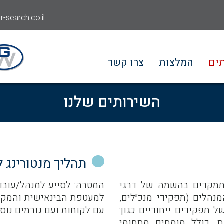
-search.co.il
ים
המלצות
צרו קשר
השירותים שלנו
תהליך מנטורינג 
מתמקדים בהשמה של דרגי
המטרה: לסייע למנהל/עוב
מנהלים (תפקידי מנכ״לים,
למעטפת הבינאישית והמקצו
ל תפקידים ייחודיים כגון:
עם לקוחות ועם גורמים נוספ
ות, כולל מומחים מתחומי