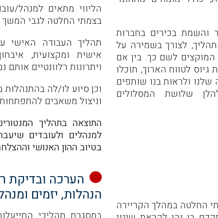
הליווי מתאים למנהל/עוב
בצמתי החלטה לגבי המשך ד
ר והשמת בכירים בחברות
תהליך העבודה האישי עם
תהליך, לצורך בשמירה על
אישית ומקצועית, איבחון
המוקצים לשם כך. בין אם
ויתרונות רלוונטיים אותם נ
 גיוס לטווח הארוך, תוכלו
שלנו ולראות בנו שותפים
וכן סיוע לו/לה בהתנהלות 
לן שלושת המסלולים
וניצול משאבים להתפתחות 
התוצאה בתהליך המנטורינג
למנהלים ולעובדים שיעברו
בטיוב ההון האנושי וההצלח
הנהלות, יזמים ומנהל
מתי החלטה במהלך הקריירה
במסגרת תהליכי התייעלות
דם בו והן לקראת שינוי