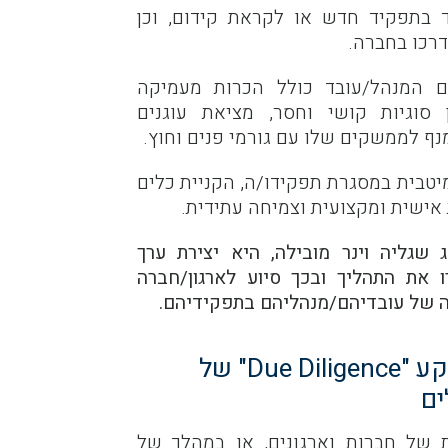
ד בתפקיד חדש או לקראת קידום, וכן
רכו בחברה.
 המנהל/עובד כולל הכרות מעמיקה
 סוגיות קושי וחסר, מציאת עוגנים
מנף לממשקים שלו עם גורמי פנים וחוץ.
מיטבית במסגרת תפקידו/ה, הקניית כלים
אישית ומקצועית וצמיחה עתידית.
 שגליה וינר מובילה, היא יצירת ערך
 את התהליך ובכך סיוע לארגון/חברה
ה של עובדיהם/מנהליהם בתפקידיהם.
הערכה ובדיקת רקע "Due Diligence" של
ים
 של חברות וארגונים, או במהלך של